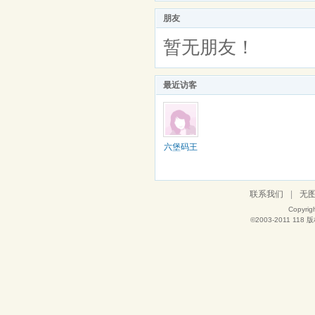
朋友
暂无朋友！
最近访客
六堡码王
联系我们
|
无
Copyrig
©2003-2011
118
版权