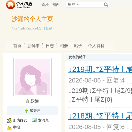
用户
论坛
图酷
沙漏的个人主页
/bbs/u.php?uid=2422
[复制]
首页
新鲜事
日志
相册
帖子
个人资料
发表的帖子
↓219期↓*Σ平特 
2026-08-06 - 回复:4
↓219期↓Σ平特 Ⅰ 尾Σ{
↓Σ平特 Ⅰ 尾Σ{0}
沙漏
加关注
↓218期↓*Σ平特 
加为好友
发消息
2026-08-05 - 回复:6
举报