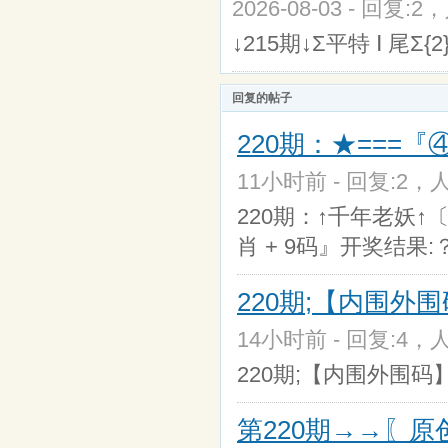
2026-08-03 - 回复:2
↓215期↓Σ平特 Ⅰ 尾Σ{
回复的帖子
220期：★===『④
11小时前 - 回复:2，人
220期：↑千年老妖↑〔虎*马
肖 + 9码』开奖结果:？
220期;【内围外
14小时前 - 回复:4，人
220期;【内围外围码】
第220期→→〖原