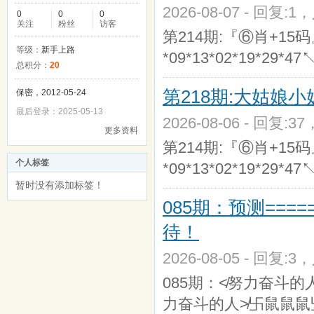
2026-08-07 - 回复:1
0
0
0
关注
粉丝
访客
第214期:『⑥肖+15码』
等级：
新手上路
*09*13*02*19*29*4
总积分：
20
第218期:大姑娘
保密，2012-05-24
最后登录：2025-05-13
2026-08-06 - 回复:3
更多资料
第214期:『⑥肖+15码』
个人标签
*09*13*02*19*29*4
暂时没有添加标签！
085期：预测===
待！
2026-08-05 - 回复:3
085期：≮努力奋斗的
力奋斗的人≯卐鼠鼠鼠