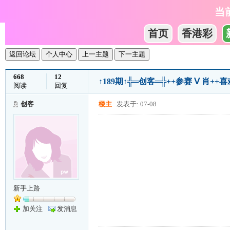
当
首页
香港彩
返回论坛
个人中心
上一主题
下一主题
668
12
↑189期↑╬═创客═╬++参赛 Ⅴ 肖
阅读
回复
创客
楼主
发表于: 07-08
新手上路
加关注
发消息