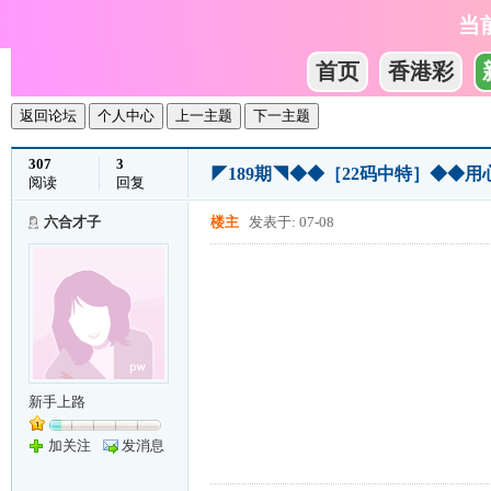
当
首页
香港彩
返回论坛
个人中心
上一主题
下一主题
307
3
◤189期◥◆◆［22码中特］◆◆
阅读
回复
六合才子
楼主
发表于: 07-08
新手上路
加关注
发消息