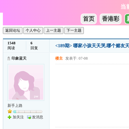
当
首页
香港彩
返回论坛
个人中心
上一主题
下一主题
1548
6
<189期> 哪家小孩天天哭,哪个赌友
阅读
回复
印象蓝天
楼主
发表于: 07-08
新手上路
加关注
发消息