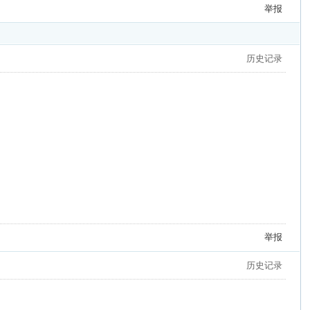
举报
历史记录
举报
历史记录