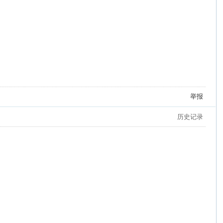
举报
历史记录