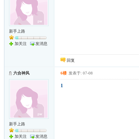
新手上路
加关注
发消息
回复
六合神风
6楼
发表于: 07-08
1
新手上路
加关注
发消息