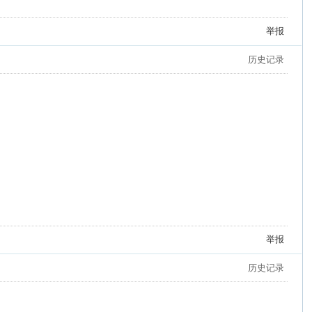
举报
历史记录
举报
历史记录