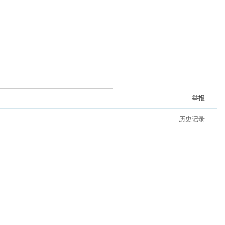
举报
历史记录