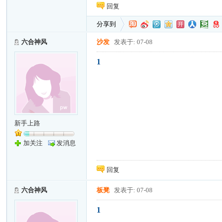
回复
分享到
六合神风
沙发
发表于: 07-08
1
新手上路
加关注
发消息
回复
六合神风
板凳
发表于: 07-08
1