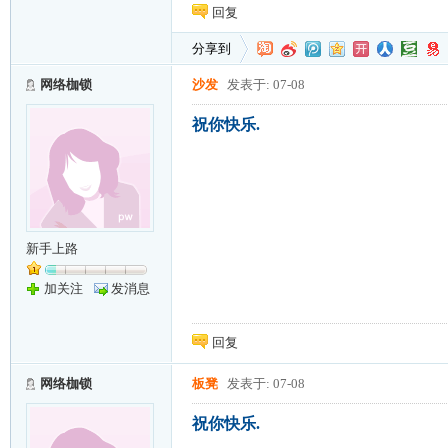
回复
分享到
网络枷锁
沙发
发表于: 07-08
祝你快乐.
新手上路
加关注
发消息
回复
网络枷锁
板凳
发表于: 07-08
祝你快乐.