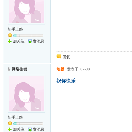
新手上路
加关注
发消息
回复
网络枷锁
地板
发表于: 07-08
祝你快乐.
新手上路
加关注
发消息