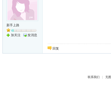
新手上路
加关注
发消息
回复
|
联系我们
无