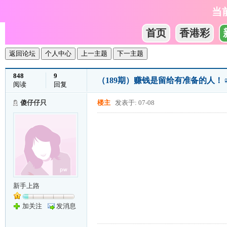
当
首页
香港彩
返回论坛
个人中心
上一主题
下一主题
848
9
（189期）赚钱是留给有准备的人！
阅读
回复
傻仔仔只
楼主
发表于: 07-08
新手上路
加关注
发消息