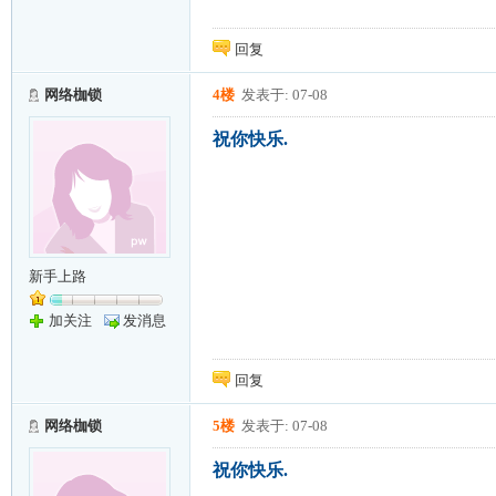
回复
网络枷锁
4楼
发表于: 07-08
祝你快乐.
新手上路
加关注
发消息
回复
网络枷锁
5楼
发表于: 07-08
祝你快乐.