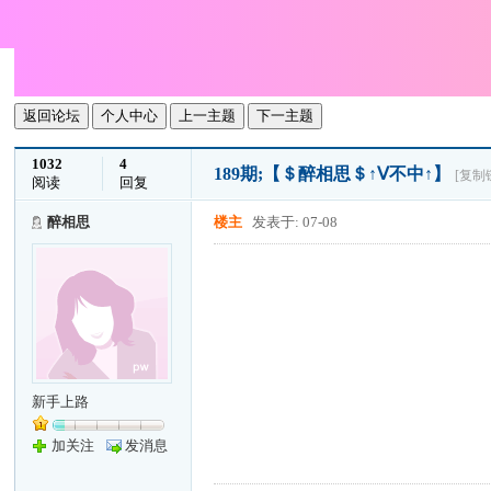
返回论坛
个人中心
上一主题
下一主题
1032
4
189期;【＄醉相思＄↑Ⅴ不中↑】
[复制
阅读
回复
醉相思
楼主
发表于: 07-08
新手上路
加关注
发消息