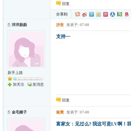
回复
分享到
洋洋勋勋
沙发
发表于: 07-08
支持~~
新手上路
加关注
发消息
回复
金毛猴子
板凳
发表于: 07-08
富家女：见过么? 我这可是LV啊！