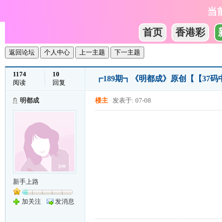
当
首页
香港彩
返回论坛
个人中心
上一主题
下一主题
1174
10
┏189期┓《明都成》原创【【37
阅读
回复
明都成
楼主
发表于: 07-08
新手上路
加关注
发消息