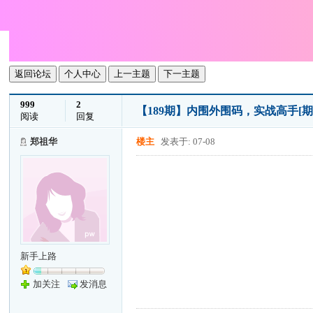
返回论坛
个人中心
上一主题
下一主题
999
2
【189期】内围外围码，实战高手[
阅读
回复
郑祖华
楼主
发表于: 07-08
新手上路
加关注
发消息