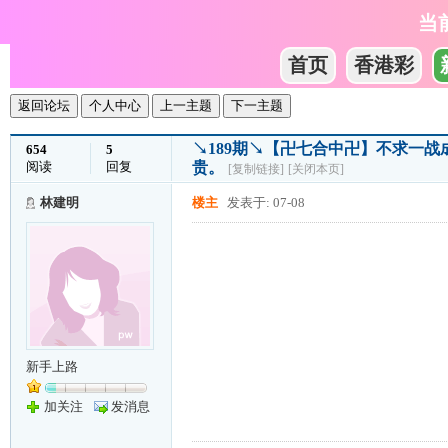
当
首页
香港彩
返回论坛
个人中心
上一主题
下一主题
↘189期↘【卍七合中卍】不求一
654
5
阅读
回复
贵。
[复制链接]
[关闭本页]
林建明
楼主
发表于: 07-08
新手上路
加关注
发消息