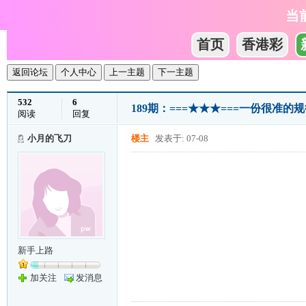
当
首页
香港彩
返回论坛
个人中心
上一主题
下一主题
532
6
189期：===★★★===一份很准的规律
阅读
回复
小月的飞刀
楼主
发表于: 07-08
新手上路
加关注
发消息