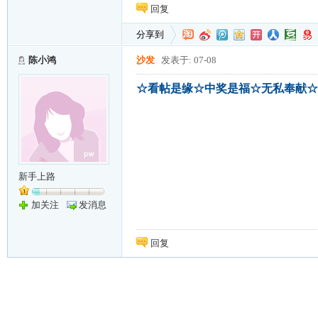
回复
分享到
陈小鸿
沙发
发表于: 07-08
☆看帖是缘☆中奖是福☆无私奉献☆
新手上路
加关注
发消息
回复