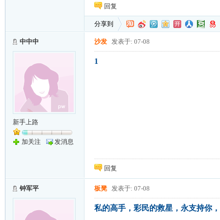
回复
分享到
中中中
沙发
发表于: 07-08
1
新手上路
加关注
发消息
回复
钟军平
板凳
发表于: 07-08
私的高手，彩民的救星，永支持你，