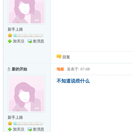
新手上路
加关注
发消息
回复
新的开始
地板
发表于: 07-08
不知道说些什么
新手上路
加关注
发消息