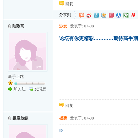
回复
分享到
陆致高
沙发
发表于: 07-08
论坛有你更精彩…………期待高手期
新手上路
加关注
发消息
回复
极度放纵
板凳
发表于: 07-08
D