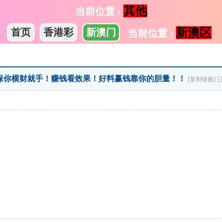
其他
当前位置 :
新澳区
首页
香港彩
新澳门
当前位置 :
 〗保你横财就手！赚钱看效果！好料赢钱靠你的胆量！！
[复制链接]