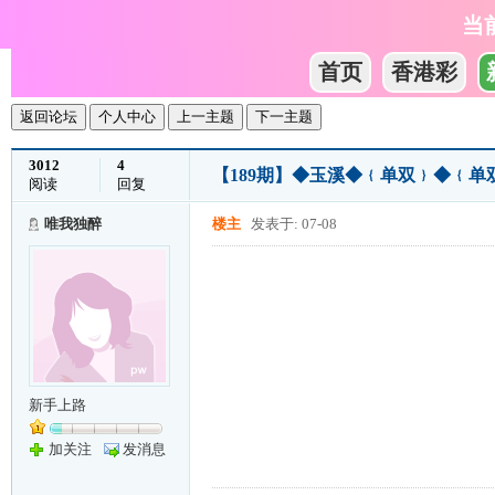
当
首页
香港彩
返回论坛
个人中心
上一主题
下一主题
3012
4
【189期】◆玉溪◆﹛单双﹜◆﹛
阅读
回复
唯我独醉
楼主
发表于: 07-08
新手上路
加关注
发消息