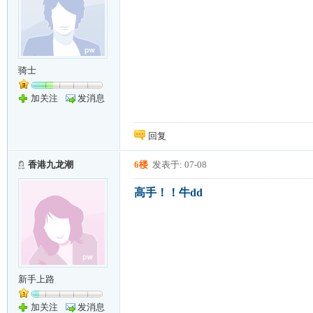
骑士
加关注
发消息
回复
香港九龙潮
6楼
发表于: 07-08
高手！！牛dd
新手上路
加关注
发消息