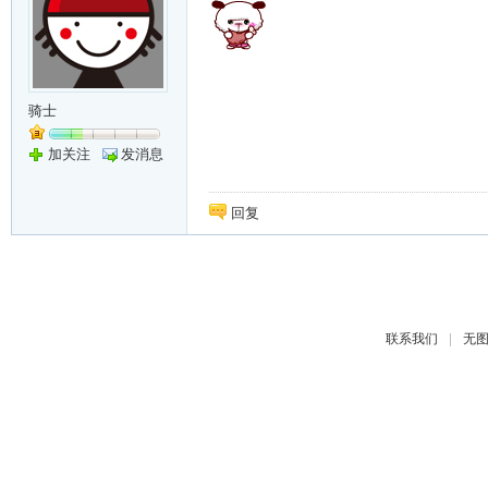
骑士
加关注
发消息
回复
|
联系我们
无