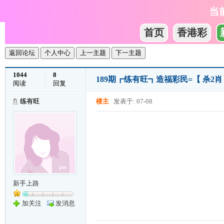
当
首页
香港彩
返回论坛
个人中心
上一主题
下一主题
1044
8
189期┏练有旺┓造福彩民=【 杀2
阅读
回复
练有旺
楼主
发表于: 07-08
新手上路
加关注
发消息