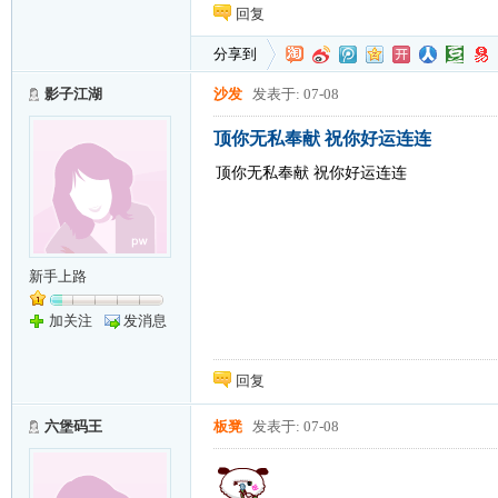
回复
分享到
影子江湖
沙发
发表于: 07-08
顶你无私奉献 祝你好运连连
顶你无私奉献 祝你好运连连
新手上路
加关注
发消息
回复
六堡码王
板凳
发表于: 07-08