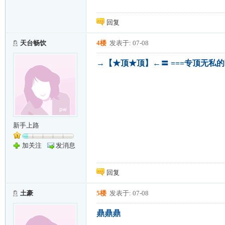
回复
天台畅饮
4楼
发表于: 07-08
→【★顶★顶】←〓 ===专顶无私的
新手上路
加关注
发消息
回复
土豪
5楼
发表于: 07-08
鼎鼎鼎