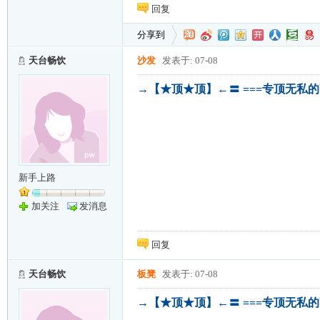
回复
分享到
天台畅饮
沙发
发表于: 07-08
→【★顶★顶】←〓 ===专顶无私的
新手上路
加关注
发消息
回复
天台畅饮
板凳
发表于: 07-08
→【★顶★顶】←〓 ===专顶无私的