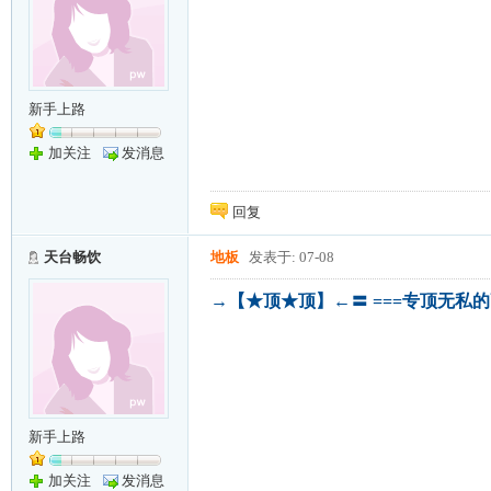
新手上路
加关注
发消息
回复
天台畅饮
地板
发表于: 07-08
→【★顶★顶】←〓 ===专顶无私的
新手上路
加关注
发消息