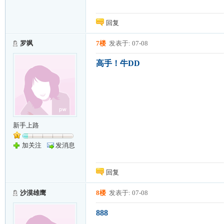
回复
罗飒
7楼
发表于: 07-08
高手！牛DD
新手上路
加关注
发消息
回复
沙漠雄鹰
8楼
发表于: 07-08
888