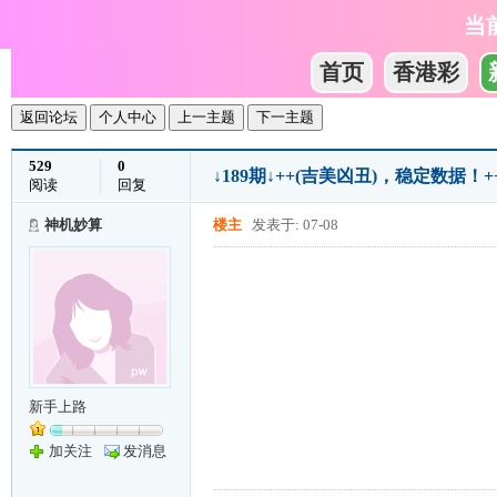
当
首页
香港彩
返回论坛
个人中心
上一主题
下一主题
529
0
↓189期↓++(吉美凶丑)，稳定数据
阅读
回复
神机妙算
楼主
发表于: 07-08
新手上路
加关注
发消息