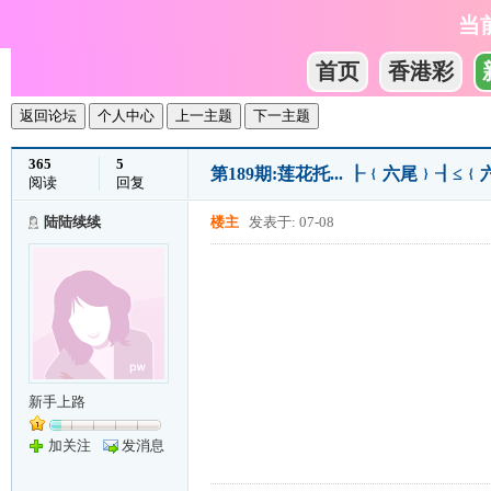
当
首页
香港彩
返回论坛
个人中心
上一主题
下一主题
365
5
第189期:莲花托... ┠﹛六尾﹜┨≤﹛六
阅读
回复
陆陆续续
楼主
发表于: 07-08
新手上路
加关注
发消息