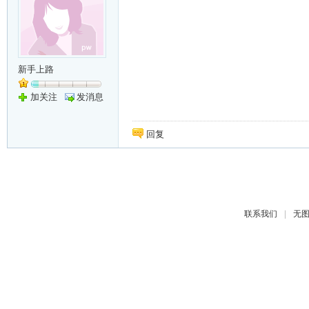
新手上路
加关注
发消息
回复
|
联系我们
无