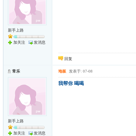
新手上路
加关注
发消息
回复
常乐
地板
发表于: 07-08
我帮你 喝喝
新手上路
加关注
发消息