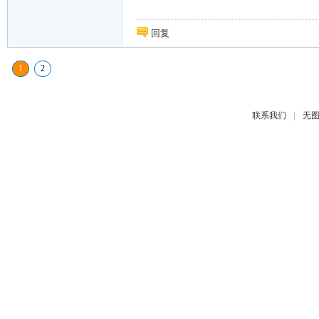
回复
1
2
|
联系我们
无