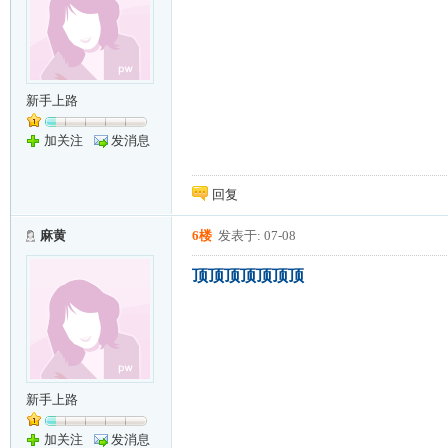
新手上路
加关注
发消息
回复
麻黄
6楼
发表于: 07-08
顶顶顶顶顶顶顶
新手上路
加关注
发消息