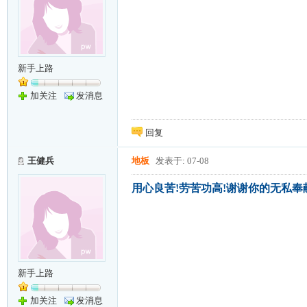
新手上路
加关注
发消息
回复
王健兵
地板
发表于: 07-08
用心良苦!劳苦功高!谢谢你的无私奉
新手上路
加关注
发消息