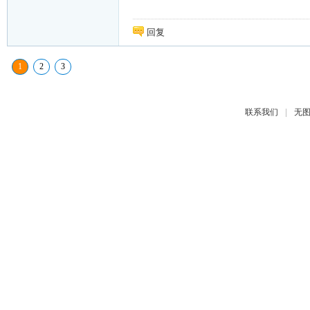
回复
1
2
3
|
联系我们
无