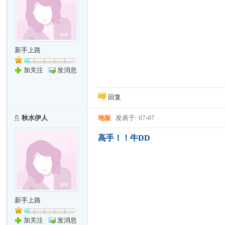
新手上路
加关注
发消息
回复
秋水伊人
地板
发表于: 07-07
高手！！牛DD
新手上路
加关注
发消息