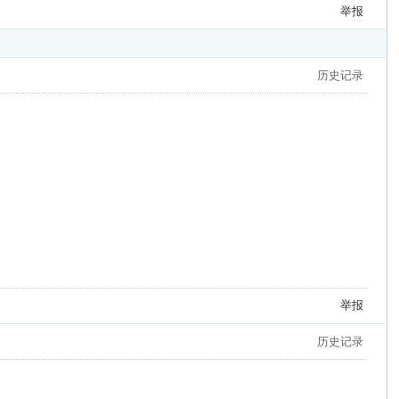
举报
历史记录
举报
历史记录