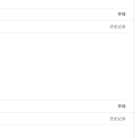
举报
历史记录
举报
历史记录