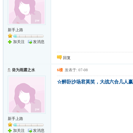
新手上路
加关注
发消息
回复
癸为雨露之水
6楼
发表于: 07-08
☆醉卧沙场君莫笑，大战六合几人赢
新手上路
加关注
发消息