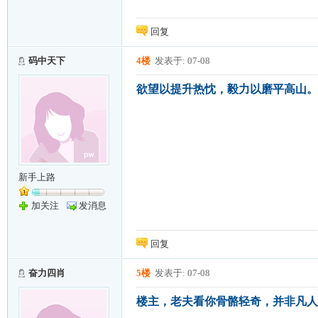
回复
码中天下
4楼
发表于: 07-08
欲望以提升热忱，毅力以磨平高山。
新手上路
加关注
发消息
回复
奋力四肖
5楼
发表于: 07-08
楼主，老夫看你骨骼轻奇，并非凡人