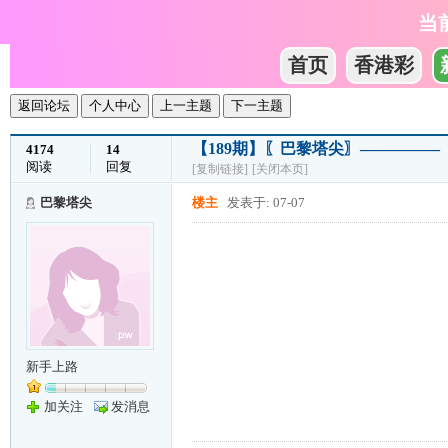
当
首页
香港彩
返回论坛
个人中心
上一主题
下一主题
【189期】〖巴黎塔尖〗————
4174
14
阅读
回复
[复制链接]
[关闭本页]
巴黎塔尖
楼主
发表于: 07-07
新手上路
加关注
发消息